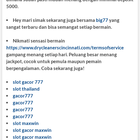
5000.
Hey mari simak sekarang juga bersama
big77
yang
sangat terbaru dan bisa semangat setiap bermain.
Nikmati sensasi bermain
https://www.drycleanerscincinnati.com/termsofservice
gampang menang setiap hari. Peluang besar menang
jackpot, cocok untuk pemula maupun pemain
berpengalaman. Coba sekarang juga!
slot gacor 777
slot thailand
gacor777
gacor777
gacor777
gacor777
slot maxwin
slot gacor maxwin
slot gacor maxwin