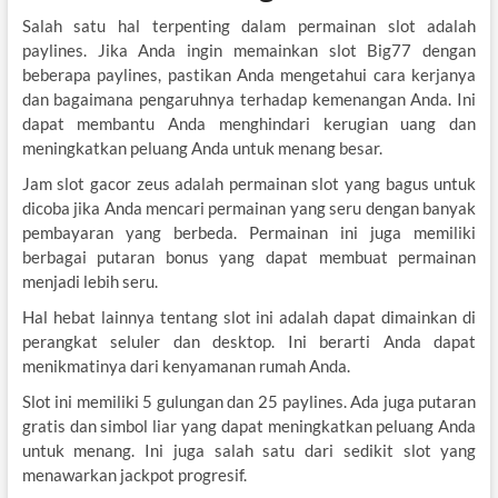
Salah satu hal terpenting dalam permainan slot adalah
paylines. Jika Anda ingin memainkan slot Big77 dengan
beberapa paylines, pastikan Anda mengetahui cara kerjanya
dan bagaimana pengaruhnya terhadap kemenangan Anda. Ini
dapat membantu Anda menghindari kerugian uang dan
meningkatkan peluang Anda untuk menang besar.
Jam slot gacor zeus adalah permainan slot yang bagus untuk
dicoba jika Anda mencari permainan yang seru dengan banyak
pembayaran yang berbeda. Permainan ini juga memiliki
berbagai putaran bonus yang dapat membuat permainan
menjadi lebih seru.
Hal hebat lainnya tentang slot ini adalah dapat dimainkan di
perangkat seluler dan desktop. Ini berarti Anda dapat
menikmatinya dari kenyamanan rumah Anda.
Slot ini memiliki 5 gulungan dan 25 paylines. Ada juga putaran
gratis dan simbol liar yang dapat meningkatkan peluang Anda
untuk menang. Ini juga salah satu dari sedikit slot yang
menawarkan jackpot progresif.