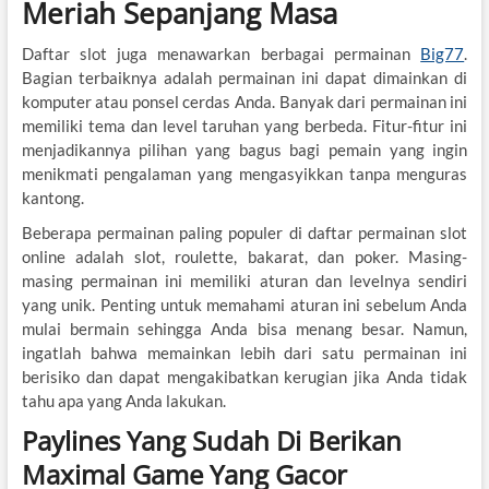
Meriah Sepanjang Masa
Daftar slot juga menawarkan berbagai permainan
Big77
.
Bagian terbaiknya adalah permainan ini dapat dimainkan di
komputer atau ponsel cerdas Anda. Banyak dari permainan ini
memiliki tema dan level taruhan yang berbeda. Fitur-fitur ini
menjadikannya pilihan yang bagus bagi pemain yang ingin
menikmati pengalaman yang mengasyikkan tanpa menguras
kantong.
Beberapa permainan paling populer di daftar permainan slot
online adalah slot, roulette, bakarat, dan poker. Masing-
masing permainan ini memiliki aturan dan levelnya sendiri
yang unik. Penting untuk memahami aturan ini sebelum Anda
mulai bermain sehingga Anda bisa menang besar. Namun,
ingatlah bahwa memainkan lebih dari satu permainan ini
berisiko dan dapat mengakibatkan kerugian jika Anda tidak
tahu apa yang Anda lakukan.
Paylines Yang Sudah Di Berikan
Maximal Game Yang Gacor