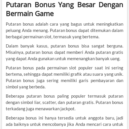
Putaran Bonus Yang Besar Dengan
Bermain Game
Putaran bonus adalah cara yang bagus untuk meningkatkan
peluang Anda menang. Putaran bonus dapat ditemukan dalam
berbagai permainan slot, termasuk yang bertema.
Dalam banyak kasus, putaran bonus bisa sangat berguna.
Misalnya, putaran bonus dapat memberi Anda putaran gratis
yang dapat Anda gunakan untuk memenangkan banyak uang.
Putaran bonus pada permainan slot populer saat ini sering
bertema, sehingga dapat memiliki grafik atau suara yang unik.
Putaran bonus juga sering memiliki garis pembayaran dan
simbol yang berbeda.
Beberapa putaran bonus paling populer termasuk putaran
dengan simbol liar, scatter, dan putaran gratis. Putaran bonus
terkadang juga menawarkan jackpot.
Beberapa bonus ini hanya tersedia untuk anggota baru, jadi
ada baiknya untuk mencobanya jika Anda mencari cara untuk